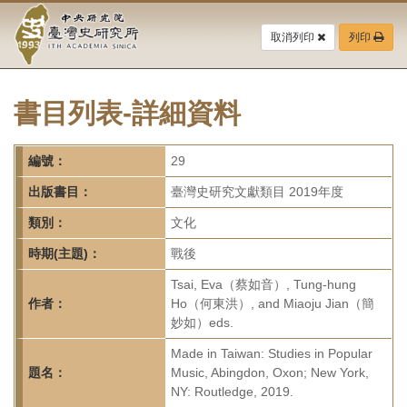
中
跳
到
取消列印
列印
央
主
要
研
內
容
書目列表-詳細資料
究
區
塊
院-
編號：
29
臺
出版書目：
臺灣史研究文獻類目 2019年度
灣
類別：
文化
時期(主題)：
戰後
史
Tsai, Eva（蔡如音）, Tung-hung
研
作者：
Ho（何東洪）, and Miaoju Jian（簡
妙如）eds.
究
Made in Taiwan: Studies in Popular
所-
題名：
Music, Abingdon, Oxon; New York,
NY: Routledge, 2019.