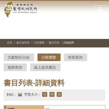
中
跳
到
點
央
主
擊
要
開
研
內
啟
容
或
究
切
上
下
主
區
換
一
一
圖
關
暫
張
張
連
塊
閉
停、
圖
圖
結
院-
播
片
片
首頁
書目資料庫
分類瀏覽
書目列表
詳細資料
網
放
站
臺
主
文獻類目介紹
分類瀏覽
簡易查詢
要
灣
選
進階查詢
線上提供書目
單
史
研
書目列表-詳細資料
究
字型大小：
小
中
大
列印：
所-