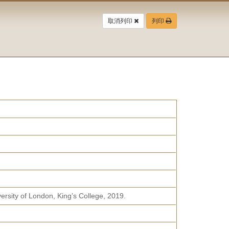
取消列印
列印
rsity of London, King’s College, 2019.