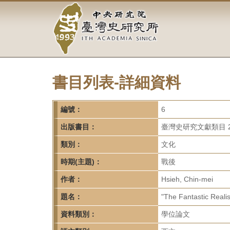
中
跳
到
央
主
要
研
內
容
究
區
塊
書目列表-詳細資料
院-
臺
編號：
6
灣
出版書目：
臺灣史研究文獻類目 2
類別：
文化
史
時期(主題)：
戰後
研
作者：
Hsieh, Chin-mei
究
題名：
"The Fantastic Reali
所-
資料類別：
學位論文