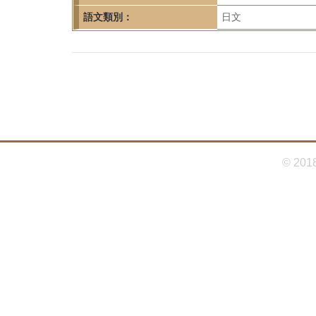
首
語文類別：
日文
頁
© 201