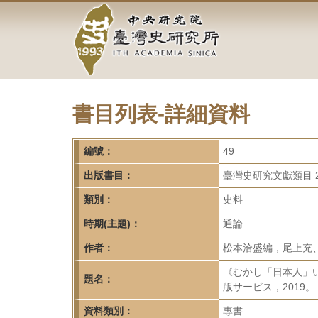
中
跳
到
央
主
要
研
內
容
究
區
塊
書目列表-詳細資料
院-
臺
編號：
49
灣
出版書目：
臺灣史研究文獻類目 2
類別：
史料
史
時期(主題)：
通論
研
作者：
松本洽盛編，尾上充
究
《むかし「日本人」
題名：
所-
版サービス，2019。
資料類別：
專書