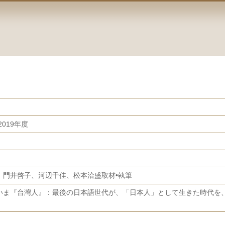
019年度
、門井啓子、河辺千佳、松本洽盛取材•執筆
いま『台灣人』：最後の日本語世代が、「日本人」として生きた時代を