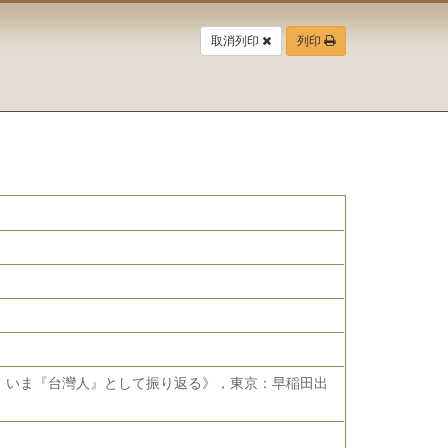
取消列印
列印
、いま『台灣人』として振り返る》，東京：早稲田出