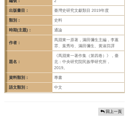
首
編號：
2
頁
出版書目：
臺灣史研究文獻類目 2019年度
類別：
史料
時期(主題)：
通論
馬淵東一原著，滿田彌生主編，李蕙
作者：
雰、葉秀玲、滿田彌生、黄淑芬譯
《馬淵東一著作集（第四卷）》，臺
題名：
北：中央研究院民族學研究所，
2019。
資料類別：
專書
語文類別：
中文
回上一頁