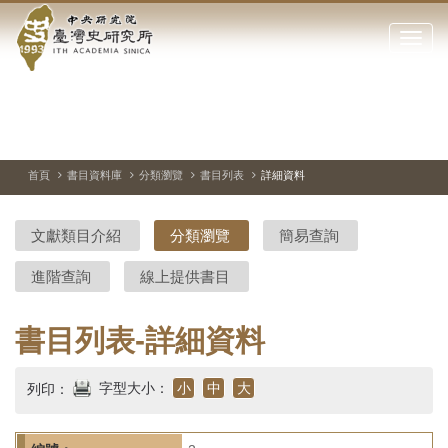
中
跳
到
點
央
主
擊
要
開
研
內
啟
容
或
究
切
上
下
主
區
換
一
一
圖
關
暫
張
張
連
塊
閉
停、
圖
圖
結
院-
播
片
片
首頁
書目資料庫
分類瀏覽
書目列表
詳細資料
網
放
站
臺
主
文獻類目介紹
分類瀏覽
簡易查詢
要
灣
選
進階查詢
線上提供書目
單
史
研
書目列表-詳細資料
究
字型大小：
小
中
大
列印：
所-