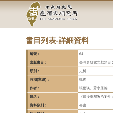
中
跳
到
央
主
要
研
內
容
究
區
塊
書目列表-詳細資料
院-
臺
編號：
64
灣
出版書目：
臺灣史研究文獻類目 2
類別：
史料
史
時期(主題)：
戰後
研
作者：
張世瑛、蕭李居編
究
題名：
《戰後臺灣政治案件：
所-
資料類別：
專書