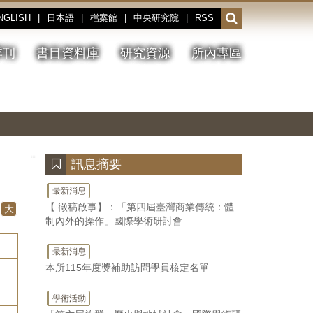
NGLISH
|
日本語
|
檔案館
|
中央研究院
|
RSS
開
啟
或
季刊
書目資料庫
研究資源
所內專區
收
合
搜
切
上
下
主
換
一
一
圖
尋
暫
張
張
連
停、
圖
圖
結
欄
播
片
片
位
放
:::
訊息摘要
最新消息
【 徵稿啟事】：「第四屆臺灣商業傳統：體
大
制內外的操作」國際學術研討會
最新消息
本所115年度獎補助訪問學員核定名單
學術活動