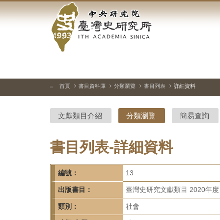
中
跳
到
央
主
要
研
內
容
究
區
塊
院-
首頁
書目資料庫
分類瀏覽
書目列表
詳細資料
:::
臺
文獻類目介紹
分類瀏覽
簡易查詢
灣
史
書目列表-詳細資料
研
編號：
13
究
出版書目：
臺灣史研究文獻類目 2020年度
所-
類別：
社會