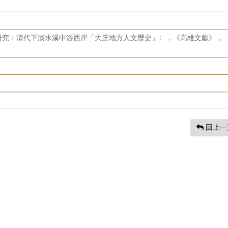
研究：清代下淡水溪中游西岸「大庄地方人文歷史」〉，《高雄文獻》，
回上一