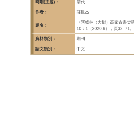
首
時期(主題)：
清代
頁
作者：
莊世杰
〈阿猴林（大樹）高家古書契
題名：
10：1（2020.6），頁32–71。
資料類別：
期刊
語文類別：
中文