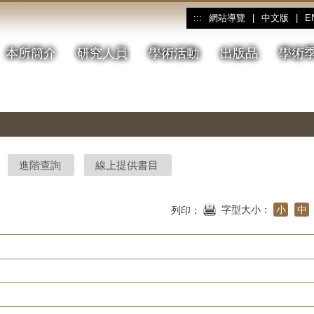
網站導覽
|
中文版
|
E
:::
本所簡介
研究人員
學術活動
出版品
學術
進階查詢
線上提供書目
字型大小：
小
中
列印：