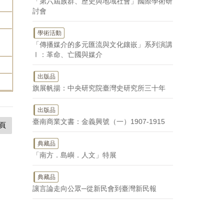
「第六屆族群、歷史與地域社會」國際學術研
討會
學術活動
「傳播媒介的多元匯流與文化鑲嵌」系列演講
Ⅰ：革命、亡國與媒介
出版品
旗展帆揚：中央研究院臺灣史研究所三十年
出版品
臺南商業文書：金義興號（一）1907-1915
頁
典藏品
「南方．島嶼．人文」特展
典藏品
讓言論走向公眾─從新民會到臺灣新民報