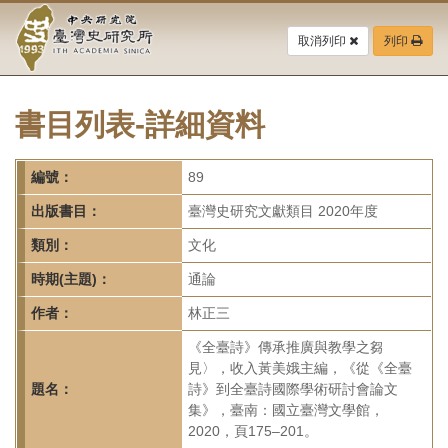
中
跳
到
取消列印
列印
央
主
要
研
內
容
書目列表-詳細資料
究
區
塊
院-
編號：
89
臺
出版書目：
臺灣史研究文獻類目 2020年度
灣
類別：
文化
時期(主題)：
通論
史
作者：
林正三
研
《全臺詩》傳承推廣與教學之芻
究
見〉，收入黃美娥主編，《從《全臺
題名：
詩》到全臺詩國際學術研討會論文
所-
集》，臺南：國立臺灣文學館，
2020，頁175–201。