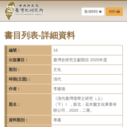
中
跳
到
取消列印
列印
央
主
要
研
內
容
書目列表-詳細資料
究
區
塊
院-
編號：
16
臺
出版書目：
臺灣史研究文獻類目 2020年度
灣
類別：
文化
時期(主題)：
清代
史
作者：
李建德
研
《清代臺灣儒學之研究（上）
究
題名：
（下）》，新北：花木蘭文化事業有
限公司，2020，二冊。
所-
資料類別：
專書