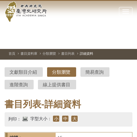
中
跳
到
點
央
主
擊
要
開
研
內
啟
容
或
究
切
上
下
主
區
換
一
一
圖
關
暫
張
張
連
塊
閉
停、
圖
圖
結
院-
播
片
片
首頁
書目資料庫
分類瀏覽
書目列表
詳細資料
網
放
站
臺
主
文獻類目介紹
分類瀏覽
簡易查詢
要
灣
選
進階查詢
線上提供書目
單
史
研
書目列表-詳細資料
究
字型大小：
小
中
大
列印：
所-