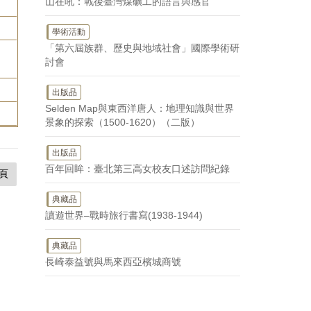
山在吼：戰後臺灣煤礦工的語言與感官
學術活動
「第六屆族群、歷史與地域社會」國際學術研
討會
出版品
Selden Map與東西洋唐人：地理知識與世界
景象的探索（1500-1620）（二版）
出版品
百年回眸：臺北第三高女校友口述訪問紀錄
頁
典藏品
讀遊世界–戰時旅行書寫(1938-1944)
典藏品
長崎泰益號與馬來西亞檳城商號