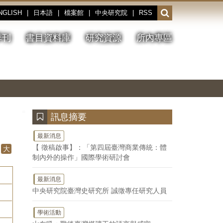
NGLISH
|
日本語
|
檔案館
|
中央研究院
|
RSS
開
啟
或
季刊
書目資料庫
研究資源
所內專區
收
合
搜
切
上
下
主
換
一
一
圖
尋
暫
張
張
連
停、
圖
圖
結
欄
播
片
片
位
放
:::
訊息摘要
最新消息
【 徵稿啟事】：「第四屆臺灣商業傳統：體
大
制內外的操作」國際學術研討會
最新消息
中央研究院臺灣史研究所 誠徵專任研究人員
學術活動