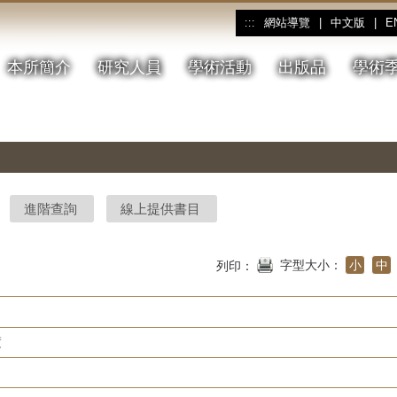
網站導覽
|
中文版
|
E
:::
本所簡介
研究人員
學術活動
出版品
學術
進階查詢
線上提供書目
字型大小：
小
中
列印：
度