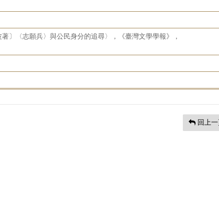
波著〕〈志願兵〉與公民身分的追尋〉，《臺灣文學學報》，
回上一