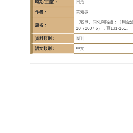
首
時期(主題)：
日治
頁
作者：
莫素微
〈戰爭、同化與階級：〔周金
題名：
10（2007.6），頁131-161。
資料類別：
期刊
語文類別：
中文