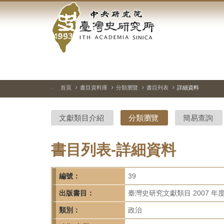
中
跳
到
央
主
要
研
內
容
究
區
塊
院-
首頁
書目資料庫
分類瀏覽
書目列表
詳細資料
:::
臺
文獻類目介紹
分類瀏覽
簡易查詢
灣
史
書目列表-詳細資料
研
編號：
39
究
出版書目：
臺灣史研究文獻類目 2007 年
所-
類別：
政治