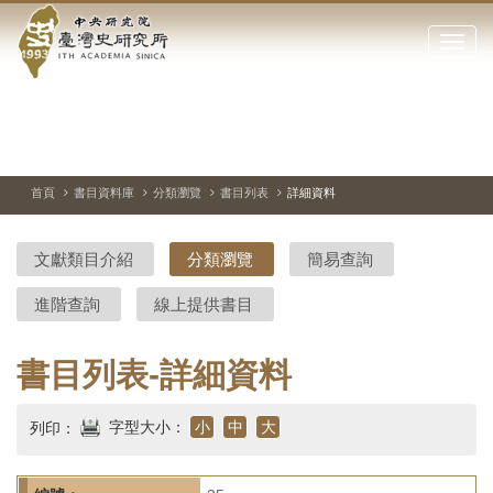
中
跳
到
點
央
主
擊
要
開
研
內
啟
容
或
究
切
上
下
主
區
換
一
一
圖
關
暫
張
張
連
塊
閉
停、
圖
圖
結
院-
播
片
片
首頁
書目資料庫
分類瀏覽
書目列表
詳細資料
網
放
站
臺
主
文獻類目介紹
分類瀏覽
簡易查詢
要
灣
選
進階查詢
線上提供書目
單
史
研
書目列表-詳細資料
究
字型大小：
小
中
大
列印：
所-