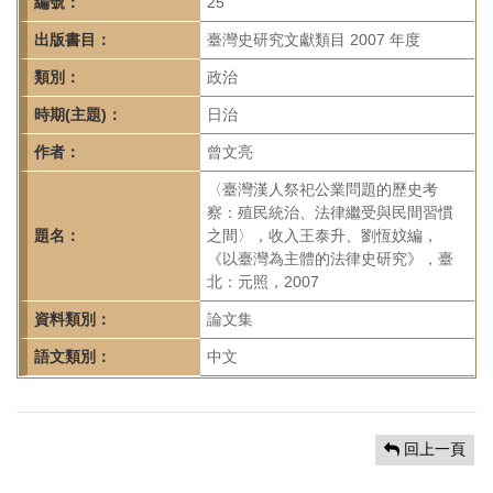
首
編號：
25
頁
出版書目：
臺灣史研究文獻類目 2007 年度
類別：
政治
時期(主題)：
日治
作者：
曾文亮
〈臺灣漢人祭祀公業問題的歷史考
察：殖民統治、法律繼受與民間習慣
題名：
之間〉，收入王泰升、劉恆妏編，
《以臺灣為主體的法律史研究》，臺
北：元照，2007
資料類別：
論文集
語文類別：
中文
回上一頁