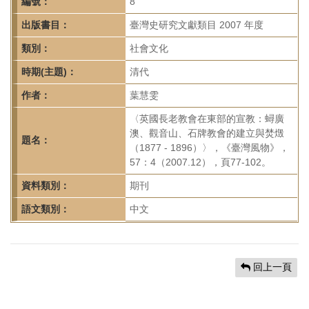
首
編號：
8
頁
出版書目：
臺灣史研究文獻類目 2007 年度
類別：
社會文化
時期(主題)：
清代
作者：
葉慧雯
〈英國長老教會在東部的宣教：蟳廣
澳、觀音山、石牌教會的建立與焚燬
題名：
（1877 - 1896）〉，《臺灣風物》，
57：4（2007.12），頁77-102。
資料類別：
期刊
語文類別：
中文
回上一頁