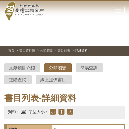
中
跳
到
點
央
主
擊
要
開
研
內
啟
容
或
究
切
上
下
主
區
換
一
一
圖
關
暫
張
張
連
塊
閉
停、
圖
圖
結
院-
播
片
片
首頁
書目資料庫
分類瀏覽
書目列表
詳細資料
網
放
站
臺
主
文獻類目介紹
分類瀏覽
簡易查詢
要
灣
選
進階查詢
線上提供書目
單
史
研
書目列表-詳細資料
究
字型大小：
小
中
大
列印：
所-