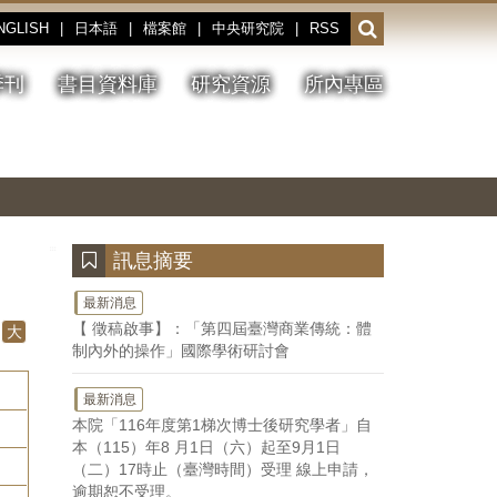
NGLISH
|
日本語
|
檔案館
|
中央研究院
|
RSS
開
啟
或
季刊
書目資料庫
研究資源
所內專區
收
合
搜
切
上
下
主
換
一
一
圖
尋
暫
張
張
連
停、
圖
圖
結
欄
播
片
片
位
放
:::
訊息摘要
最新消息
【 徵稿啟事】：「第四屆臺灣商業傳統：體
大
制內外的操作」國際學術研討會
最新消息
本院「116年度第1梯次博士後研究學者」自
本（115）年8 月1日（六）起至9月1日
（二）17時止（臺灣時間）受理 線上申請，
逾期恕不受理。