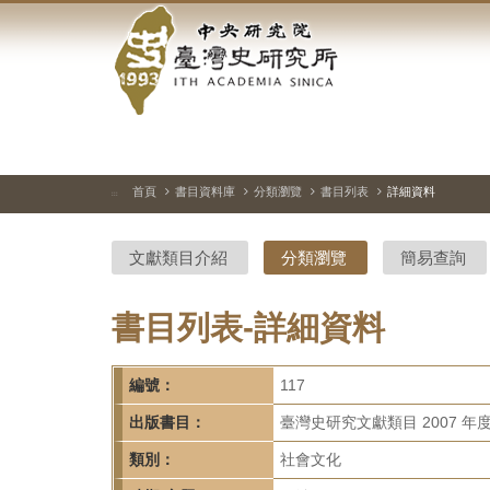
中
跳
到
央
主
要
研
內
容
究
區
塊
院-
首頁
書目資料庫
分類瀏覽
書目列表
詳細資料
:::
臺
文獻類目介紹
分類瀏覽
簡易查詢
灣
史
書目列表-詳細資料
研
編號：
117
究
出版書目：
臺灣史研究文獻類目 2007 年
所-
類別：
社會文化