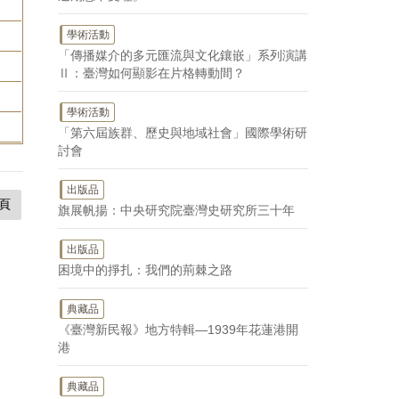
學術活動
「傳播媒介的多元匯流與文化鑲嵌」系列演講
Ⅱ：臺灣如何顯影在片格轉動間？
學術活動
「第六屆族群、歷史與地域社會」國際學術研
討會
出版品
頁
旗展帆揚：中央研究院臺灣史研究所三十年
出版品
困境中的掙扎：我們的荊棘之路
典藏品
《臺灣新民報》地方特輯—1939年花蓮港開
港
典藏品