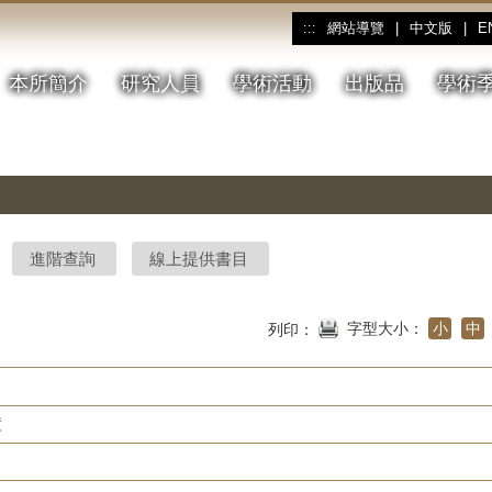
網站導覽
|
中文版
|
E
:::
本所簡介
研究人員
學術活動
出版品
學術
進階查詢
線上提供書目
字型大小：
小
中
列印：
度