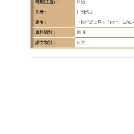
首
時期(主題)：
日治
頁
作者：
川副悠史
題名：
〈旅行記に見る「内地」知識人の
資料類別：
期刊
語文類別：
日文