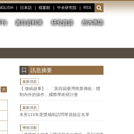
NGLISH
|
日本語
|
檔案館
|
中央研究院
|
RSS
開
啟
或
季刊
書目資料庫
研究資源
所內專區
收
合
搜
切
上
下
主
換
一
一
圖
尋
暫
張
張
連
停、
圖
圖
結
欄
播
片
片
位
放
:::
訊息摘要
最新消息
【 徵稿啟事】：「第四屆臺灣商業傳統：體
大
制內外的操作」國際學術研討會
最新消息
本所115年度獎補助訪問學員核定名單
學術活動