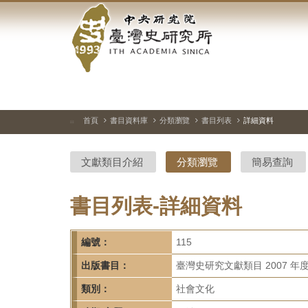
中
跳
到
央
主
要
研
內
容
究
區
塊
院-
首頁
書目資料庫
分類瀏覽
書目列表
詳細資料
:::
臺
文獻類目介紹
分類瀏覽
簡易查詢
灣
史
書目列表-詳細資料
研
編號：
115
究
出版書目：
臺灣史研究文獻類目 2007 年
所-
類別：
社會文化