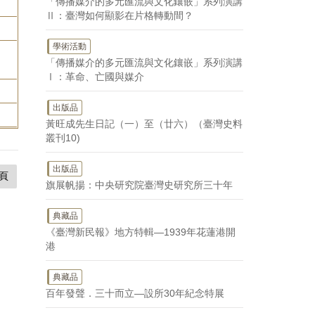
「傳播媒介的多元匯流與文化鑲嵌」系列演講
Ⅱ：臺灣如何顯影在片格轉動間？
學術活動
「傳播媒介的多元匯流與文化鑲嵌」系列演講
Ⅰ：革命、亡國與媒介
出版品
黃旺成先生日記（一）至（廿六）（臺灣史料
叢刊10)
出版品
頁
旗展帆揚：中央研究院臺灣史研究所三十年
典藏品
《臺灣新民報》地方特輯—1939年花蓮港開
港
典藏品
百年發聲．三十而立—設所30年紀念特展