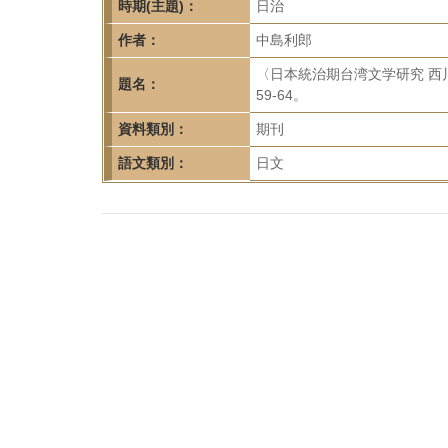
首
時期(主題)：
日治
頁
作者：
中島利郎
〈日本統治期台湾文学研究 西川
題名：
59-64。
資料類別：
期刊
語文類別：
日文