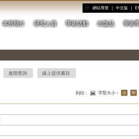
網站導覽
|
中文版
|
E
:::
本所簡介
研究人員
學術活動
出版品
學術
進階查詢
線上提供書目
字型大小：
小
中
列印：
度