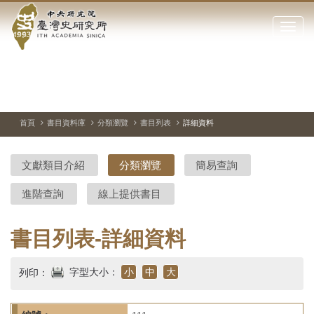
中
跳
到
點
央
主
擊
要
開
研
內
啟
容
或
究
切
上
下
主
區
換
一
一
圖
關
暫
張
張
連
塊
閉
停、
圖
圖
結
院-
播
片
片
首頁
書目資料庫
分類瀏覽
書目列表
詳細資料
網
放
站
臺
主
文獻類目介紹
分類瀏覽
簡易查詢
要
灣
選
進階查詢
線上提供書目
單
史
研
書目列表-詳細資料
究
字型大小：
小
中
大
列印：
所-