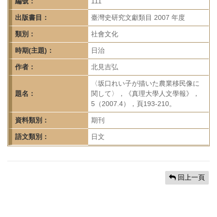
首
編號：
111
頁
出版書目：
臺灣史研究文獻類目 2007 年度
類別：
社會文化
時期(主題)：
日治
作者：
北見吉弘
〈坂口れい子が描いた農業移民像に
題名：
関して〉，《真理大學人文學報》，
5（2007.4），頁193-210。
資料類別：
期刊
語文類別：
日文
回上一頁