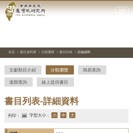
中
跳
到
點
央
主
擊
要
開
研
內
啟
容
或
究
切
上
下
主
區
換
一
一
圖
關
暫
張
張
連
塊
閉
停、
圖
圖
結
院-
播
片
片
首頁
書目資料庫
分類瀏覽
書目列表
詳細資料
網
放
站
臺
主
文獻類目介紹
分類瀏覽
簡易查詢
要
灣
選
進階查詢
線上提供書目
單
史
研
書目列表-詳細資料
究
字型大小：
小
中
大
列印：
所-