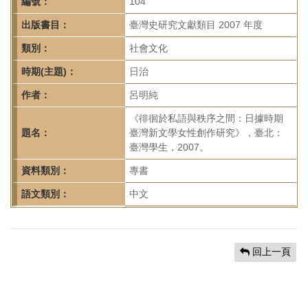
首
編號：
104
頁
出版書目：
臺灣史研究文獻類目 2007 年度
類別：
社會文化
時期(主題)：
日治
作者：
呂明純
《徘徊於私語與秩序之間：日據時期
題名：
臺灣新文學女性創作研究》，臺北：
臺灣學生，2007。
資料類別：
專書
語文類別：
中文
回上一頁