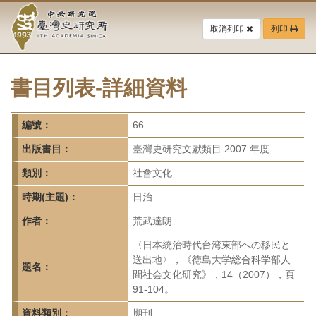
中
跳
到
取消列印
列印
央
主
要
研
內
容
書目列表-詳細資料
究
區
塊
院-
編號：
66
臺
出版書目：
臺灣史研究文獻類目 2007 年度
灣
類別：
社會文化
時期(主題)：
日治
史
作者：
荒武達朗
研
〈日本統治時代台湾東部への移民と
究
送出地〉，《徳島大学総合科学部人
題名：
間社会文化研究》，14（2007），頁
所-
91-104。
資料類別：
期刊