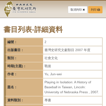
中
跳
到
取消列印
列印
央
主
要
研
內
容
書目列表-詳細資料
究
區
塊
院-
編號：
2
臺
出版書目：
臺灣史研究文獻類目 2007 年度
灣
類別：
社會文化
時期(主題)：
戰後
史
作者：
Yu, Jun-wei
研
Playing in Isolation: A History of
究
題名：
Baseball in Taiwan, Lincoln:
University of Nebraska Press , 2007.
所-
資料類別：
專書