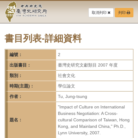
中
跳
到
取消列印
列印
央
主
要
研
內
容
書目列表-詳細資料
究
區
塊
院-
編號：
2
臺
出版書目：
臺灣史研究文獻類目 2007 年度
灣
類別：
社會文化
時期(主題)：
學位論文
史
作者：
Tu, Jung-tsung
研
"Impact of Culture on International
究
Business Negotiation: A Cross-
題名：
cultural Comparison of Taiwan, Hong
所-
Kong, and Mainland China," Ph.D.,
Lynn University, 2007.