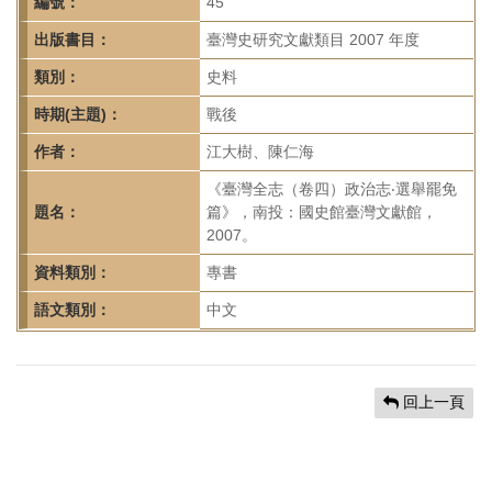
首
編號：
45
頁
出版書目：
臺灣史研究文獻類目 2007 年度
類別：
史料
時期(主題)：
戰後
作者：
江大樹、陳仁海
《臺灣全志（卷四）政治志‧選舉罷免
題名：
篇》，南投：國史館臺灣文獻館，
2007。
資料類別：
專書
語文類別：
中文
回上一頁