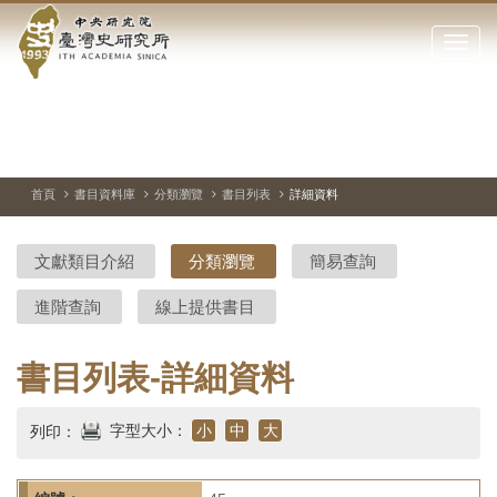
中
跳
到
點
央
主
擊
要
開
研
內
啟
容
或
究
切
上
下
主
區
換
一
一
圖
關
暫
張
張
連
塊
閉
停、
圖
圖
結
院-
播
片
片
首頁
書目資料庫
分類瀏覽
書目列表
詳細資料
網
放
站
臺
主
文獻類目介紹
分類瀏覽
簡易查詢
要
灣
選
進階查詢
線上提供書目
單
史
研
書目列表-詳細資料
究
字型大小：
小
中
大
列印：
所-