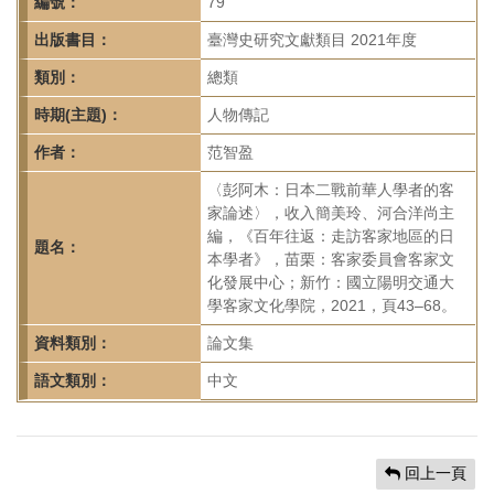
首
編號：
79
頁
出版書目：
臺灣史研究文獻類目 2021年度
類別：
總類
時期(主題)：
人物傳記
作者：
范智盈
〈彭阿木：日本二戰前華人學者的客
家論述〉，收入簡美玲、河合洋尚主
編，《百年往返：走訪客家地區的日
題名：
本學者》，苗栗：客家委員會客家文
化發展中心；新竹：國立陽明交通大
學客家文化學院，2021，頁43–68。
資料類別：
論文集
語文類別：
中文
回上一頁