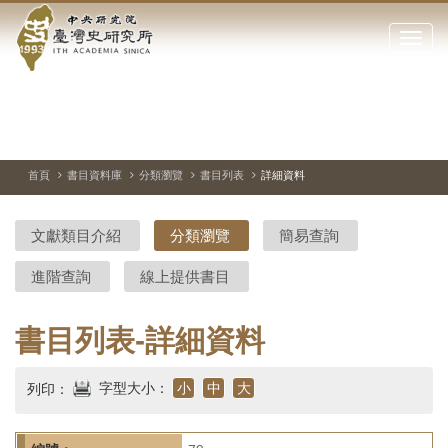
中
跳
到
點
央
主
擊
要
開
研
內
啟
容
或
究
切
上
下
主
區
換
一
一
圖
關
暫
張
張
連
塊
閉
停、
圖
圖
結
院-
播
片
片
首頁
書目資料庫
分類瀏覽
書目列表
詳細資料
網
放
站
臺
主
文獻類目介紹
分類瀏覽
簡易查詢
要
灣
選
進階查詢
線上提供書目
單
史
研
書目列表-詳細資料
究
字型大小：
小
中
大
列印：
所-