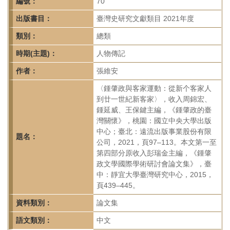
首
編號：
70
頁
出版書目：
臺灣史研究文獻類目 2021年度
類別：
總類
時期(主題)：
人物傳記
作者：
張維安
〈鍾肇政與客家運動：從新个客家人
到廿一世紀新客家〉，收入周錦宏、
鍾延威、王保鍵主編，《鍾肇政的臺
灣關懷》，桃園：國立中央大學出版
中心；臺北：遠流出版事業股份有限
題名：
公司，2021，頁97–113。本文第一至
第四部分原收入彭瑞金主編，《鍾肇
政文學國際學術研討會論文集》，臺
中：靜宜大學臺灣研究中心，2015，
頁439–445。
資料類別：
論文集
語文類別：
中文