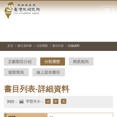
中
跳
到
點
央
主
擊
要
開
研
內
啟
容
或
究
切
上
下
主
區
換
一
一
圖
關
暫
張
張
連
塊
閉
停、
圖
圖
結
院-
播
片
片
首頁
書目資料庫
分類瀏覽
書目列表
詳細資料
網
放
站
臺
主
文獻類目介紹
分類瀏覽
簡易查詢
要
灣
選
進階查詢
線上提供書目
單
史
研
書目列表-詳細資料
究
字型大小：
小
中
大
列印：
所-