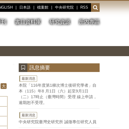
NGLISH
|
日本語
|
檔案館
|
中央研究院
|
RSS
開
啟
或
季刊
書目資料庫
研究資源
所內專區
收
合
搜
切
上
下
主
換
一
一
圖
尋
暫
張
張
連
停、
圖
圖
結
欄
播
片
片
位
放
:::
訊息摘要
最新消息
本院「116年度第1梯次博士後研究學者」自
大
本（115）年8 月1日（六）起至9月1日
（二）17時止（臺灣時間）受理 線上申請，
逾期恕不受理。
最新消息
中央研究院臺灣史研究所 誠徵專任研究人員