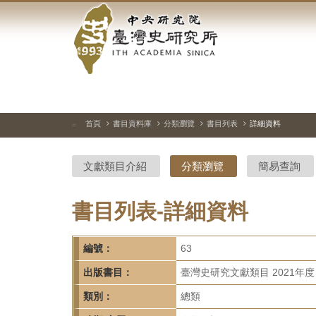
中
跳
到
央
主
要
研
內
容
究
區
塊
院-
首頁
書目資料庫
分類瀏覽
書目列表
詳細資料
:::
臺
文獻類目介紹
分類瀏覽
簡易查詢
灣
史
書目列表-詳細資料
研
編號：
63
究
出版書目：
臺灣史研究文獻類目 2021年度
所-
類別：
總類