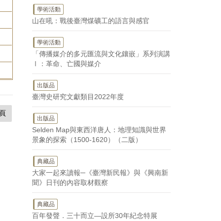
學術活動
山在吼：戰後臺灣煤礦工的語言與感官
學術活動
「傳播媒介的多元匯流與文化鑲嵌」系列演講
Ⅰ：革命、亡國與媒介
出版品
臺灣史研究文獻類目2022年度
頁
出版品
Selden Map與東西洋唐人：地理知識與世界
景象的探索（1500-1620）（二版）
典藏品
大家一起來讀報─《臺灣新民報》與《興南新
聞》日刊的內容取材觀察
典藏品
百年發聲．三十而立—設所30年紀念特展