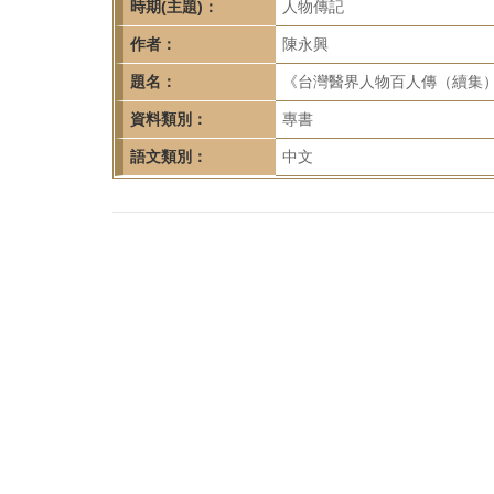
首
時期(主題)：
人物傳記
頁
作者：
陳永興
題名：
《台灣醫界人物百人傳（續集）
資料類別：
專書
語文類別：
中文