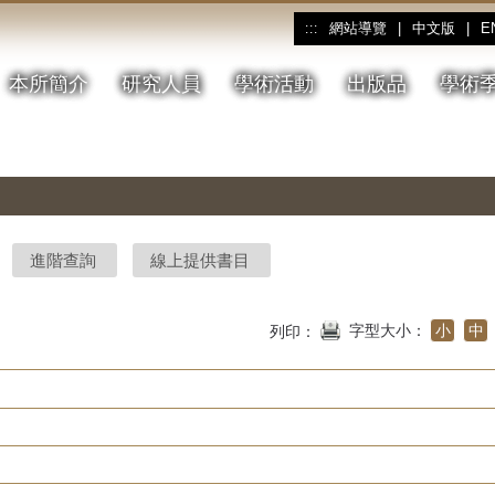
網站導覽
|
中文版
|
E
:::
本所簡介
研究人員
學術活動
出版品
學術
進階查詢
線上提供書目
字型大小：
小
中
列印：