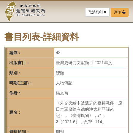
中
跳
到
取消列印
列印
央
主
要
研
內
容
書目列表-詳細資料
究
區
塊
院-
編號：
48
臺
出版書目：
臺灣史研究文獻類目 2021年度
灣
類別：
總類
時期(主題)：
人物傳記
史
作者：
楊文喬
研
〈外交夾縫中被遺忘的臺籍戰俘：原
究
日本軍屬陳有德的澳大利亞歸來
題名：
記〉，《臺灣風物》，71：
所-
2（2021.6），頁75–114。
資料類別：
期刊