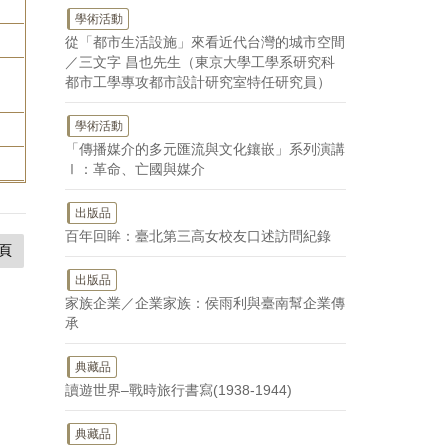
學術活動
從「都市生活設施」來看近代台灣的城市空間
／三文字 昌也先生（東京大學工學系研究科
，
都市工學專攻都市設計研究室特任研究員）
學術活動
「傳播媒介的多元匯流與文化鑲嵌」系列演講
Ⅰ：革命、亡國與媒介
出版品
百年回眸：臺北第三高女校友口述訪問紀錄
頁
出版品
家族企業／企業家族：侯雨利與臺南幫企業傳
承
典藏品
讀遊世界–戰時旅行書寫(1938-1944)
典藏品