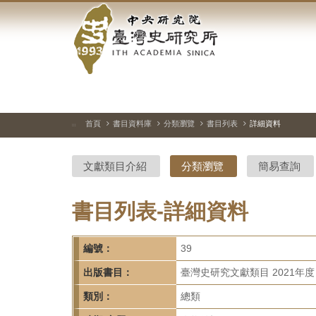
中
跳
到
央
主
要
研
內
容
究
區
塊
院-
首頁
書目資料庫
分類瀏覽
書目列表
詳細資料
:::
臺
文獻類目介紹
分類瀏覽
簡易查詢
灣
史
書目列表-詳細資料
研
編號：
39
究
出版書目：
臺灣史研究文獻類目 2021年度
所-
類別：
總類