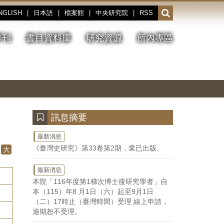
NGLISH
|
日本語
|
檔案館
|
中央研究院
|
RSS
開
啟
或
季刊
書目資料庫
研究資源
所內專區
收
合
搜
切
上
下
主
換
一
一
圖
尋
暫
張
張
連
停、
圖
圖
結
欄
播
片
片
位
放
:::
訊息摘要
最新消息
《臺灣史研究》第33卷第2期，業已出版。
大
最新消息
本院「116年度第1梯次博士後研究學者」自
本（115）年8 月1日（六）起至9月1日
（二）17時止（臺灣時間）受理 線上申請，
逾期恕不受理。