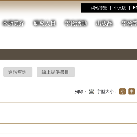
網站導覽
|
中文版
|
E
:::
本所簡介
研究人員
學術活動
出版品
學術
進階查詢
線上提供書目
字型大小：
小
中
列印：