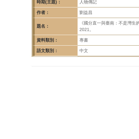
首
時期(主題)：
人物傳記
頁
作者：
劉益昌
《國分直一與臺南：不是灣生
題名：
2021。
資料類別：
專書
語文類別：
中文