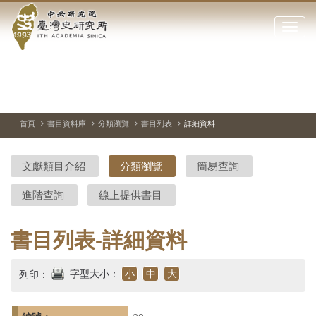
中
跳
到
點
央
主
擊
要
開
研
內
啟
容
或
究
切
上
下
主
區
換
一
一
圖
關
暫
張
張
連
塊
閉
停、
圖
圖
結
院-
播
片
片
首頁
書目資料庫
分類瀏覽
書目列表
詳細資料
網
放
站
臺
主
文獻類目介紹
分類瀏覽
簡易查詢
要
灣
選
進階查詢
線上提供書目
單
史
研
書目列表-詳細資料
究
字型大小：
小
中
大
列印：
所-