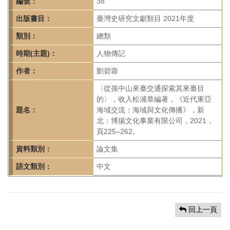
首
編號：
38
頁
出版書目：
臺灣史研究文獻類目 2021年度
類別：
總類
時期(主題)：
人物傳記
作者：
劉碧蓉
〈從孫中山來臺交通探索其來臺目
的〉，收入松浦章編著，《近代東亞
題名：
海域交流：海域與文化傳播》，新
北：博揚文化事業有限公司，2021，
頁225–262。
資料類別：
論文集
語文類別：
中文
回上一頁