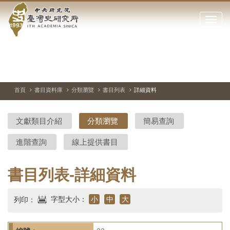
中
跳
到
點
央
主
擊
要
開
研
內
啟
容
或
究
切
上
下
主
區
換
一
一
圖
關
暫
張
張
連
塊
閉
停、
圖
圖
結
院-
播
片
片
首頁
書目資料庫
分類瀏覽
書目列表
詳細資料
網
放
站
臺
主
文獻類目介紹
分類瀏覽
簡易查詢
要
灣
選
進階查詢
線上提供書目
單
史
研
書目列表-詳細資料
究
字型大小：
小
中
大
列印：
所-