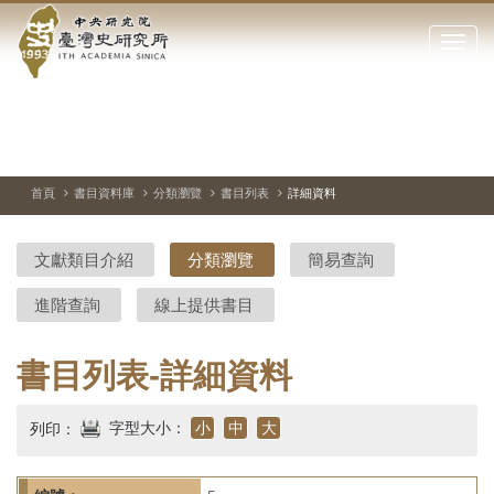
中
跳
到
點
央
主
擊
要
開
研
內
啟
容
或
究
切
上
下
主
區
換
一
一
圖
關
暫
張
張
連
塊
閉
停、
圖
圖
結
院-
播
片
片
首頁
書目資料庫
分類瀏覽
書目列表
詳細資料
網
放
站
臺
主
文獻類目介紹
分類瀏覽
簡易查詢
要
灣
選
進階查詢
線上提供書目
單
史
研
書目列表-詳細資料
究
字型大小：
小
中
大
列印：
所-