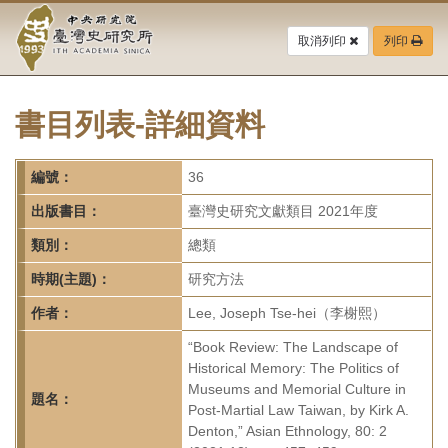
中
跳
到
取消列印
列印
央
主
要
研
內
容
書目列表-詳細資料
究
區
塊
院-
編號：
36
臺
出版書目：
臺灣史研究文獻類目 2021年度
灣
類別：
總類
時期(主題)：
研究方法
史
作者：
Lee, Joseph Tse-hei（李榭熙）
研
“Book Review: The Landscape of
究
Historical Memory: The Politics of
Museums and Memorial Culture in
所-
題名：
Post-Martial Law Taiwan, by Kirk A.
Denton,” Asian Ethnology, 80: 2