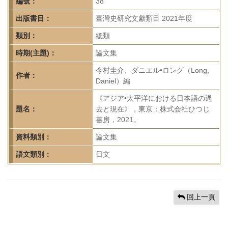
首
編號：
38
頁
出版書目：
臺灣史研究文獻類目 2021年度
類別：
總類
時期(主題)：
論文集
今村圭介、ダニエル•ロング（Long,
作者：
Daniel）編
《アジア•太平洋における日本語の過
題名：
去と現在》，東京：株式会社ひつじ
書房，2021。
資料類別：
論文集
語文類別：
日文
回上一頁