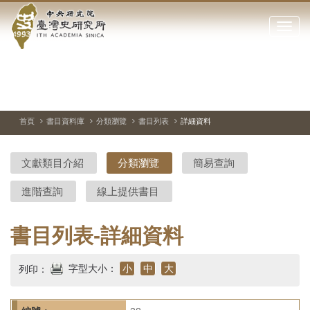
中
跳
到
點
央
主
擊
要
開
研
內
啟
容
或
究
切
上
下
主
區
換
一
一
圖
關
暫
張
張
連
塊
閉
停、
圖
圖
結
院-
播
片
片
首頁
書目資料庫
分類瀏覽
書目列表
詳細資料
網
放
站
臺
主
文獻類目介紹
分類瀏覽
簡易查詢
要
灣
選
進階查詢
線上提供書目
單
史
研
書目列表-詳細資料
究
字型大小：
小
中
大
列印：
所-