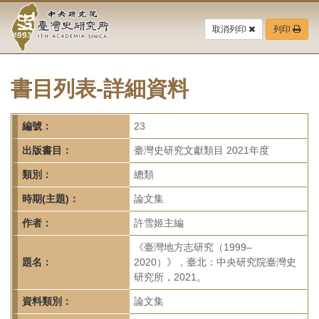
中
跳
到
取消列印
列印
央
主
要
研
內
容
書目列表-詳細資料
究
區
塊
院-
編號：
23
臺
出版書目：
臺灣史研究文獻類目 2021年度
灣
類別：
總類
時期(主題)：
論文集
史
作者：
許雪姬主編
研
《臺灣地方志研究（1999–
究
題名：
2020）》，臺北：中央研究院臺灣史
研究所，2021。
所-
資料類別：
論文集