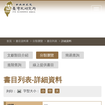
中
跳
到
點
央
主
擊
要
開
研
內
啟
容
或
究
切
上
下
主
區
換
一
一
圖
關
暫
張
張
連
塊
閉
停、
圖
圖
結
院-
播
片
片
首頁
書目資料庫
分類瀏覽
書目列表
詳細資料
網
放
站
臺
主
文獻類目介紹
分類瀏覽
簡易查詢
要
灣
選
進階查詢
線上提供書目
單
史
研
書目列表-詳細資料
究
字型大小：
小
中
大
列印：
所-