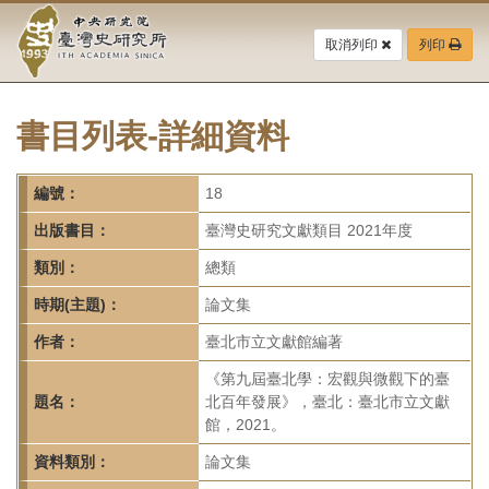
中
跳
到
取消列印
列印
央
主
要
研
內
容
書目列表-詳細資料
究
區
塊
院-
編號：
18
臺
出版書目：
臺灣史研究文獻類目 2021年度
灣
類別：
總類
時期(主題)：
論文集
史
作者：
臺北市立文獻館編著
研
《第九屆臺北學：宏觀與微觀下的臺
究
題名：
北百年發展》，臺北：臺北市立文獻
館，2021。
所-
資料類別：
論文集