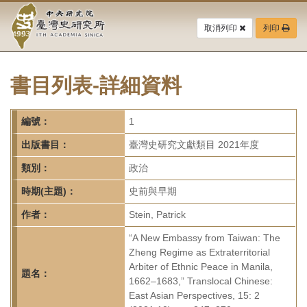
中
跳
到
取消列印
列印
央
主
要
研
內
容
書目列表-詳細資料
究
區
塊
院-
編號：
1
臺
出版書目：
臺灣史研究文獻類目 2021年度
灣
類別：
政治
時期(主題)：
史前與早期
史
作者：
Stein, Patrick
研
“A New Embassy from Taiwan: The
究
Zheng Regime as Extraterritorial
Arbiter of Ethnic Peace in Manila,
所-
題名：
1662–1683,” Translocal Chinese:
East Asian Perspectives, 15: 2