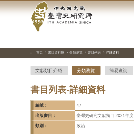
中
跳
到
央
主
要
研
內
容
究
區
塊
院-
首頁
書目資料庫
分類瀏覽
書目列表
詳細資料
:::
臺
文獻類目介紹
分類瀏覽
簡易查詢
灣
史
書目列表-詳細資料
研
編號：
47
究
出版書目：
臺灣史研究文獻類目 2021年度
所-
類別：
政治