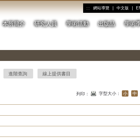
網站導覽
|
中文版
|
E
:::
本所簡介
研究人員
學術活動
出版品
學術
進階查詢
線上提供書目
字型大小：
小
中
列印：