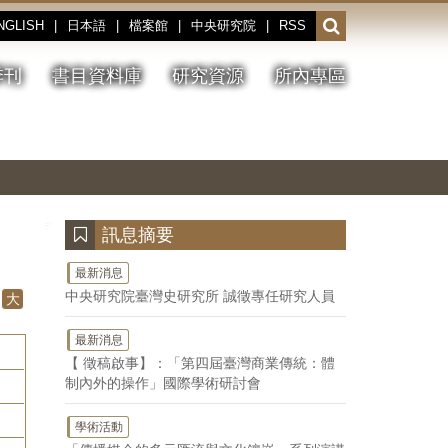
NGLISH
|
日本語
|
檔案館
|
中央研究院
|
RSS
開
啟
或
季刊
書目資料庫
研究資源
所內專區
收
合
搜
切
上
下
主
換
一
一
圖
尋
暫
張
張
連
停、
圖
圖
結
欄
播
片
片
位
放
:::
訊息摘要
最新消息
中央研究院臺灣史研究所 誠徵專任研究人員
大
最新消息
【 徵稿啟事】：「第四屆臺灣商業傳統：體
制內外的操作」國際學術研討會
學術活動