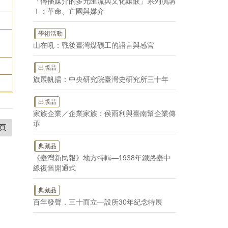
「傳播媒介的多元匯流與文化鑲嵌」系列演講
Ⅰ：革命、亡國與媒介
學術活動
山在吼：戰後臺灣煤礦工的語言與感官
出版品
旗展帆揚：中央研究院臺灣史研究所三十年
出版品
家族企業／企業家族：侯雨利與臺南幫企業傳
承
頁
典藏品
《臺灣新民報》地方特輯—1938年鐵路臺中
線復舊開通式
典藏品
百年發聲．三十而立—設所30年紀念特展