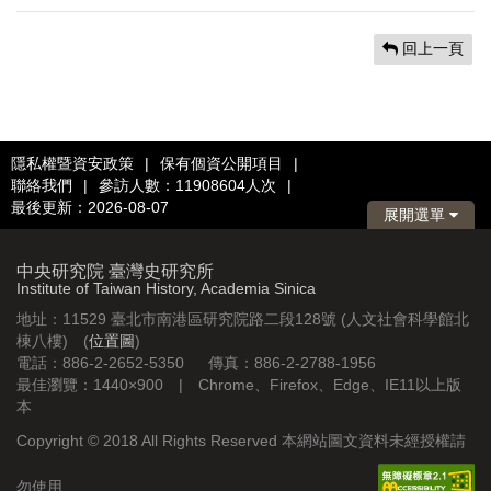
回上一頁
隱私權暨資安政策
|
保有個資公開項目
|
聯絡我們
|
參訪人數：11908604人次
|
最後更新：2026-08-07
展開選單
中央研究院 臺灣史研究所
Institute of Taiwan History, Academia Sinica
地址：11529 臺北市南港區研究院路二段128號 (人文社會科學館北
棟八樓) (
位置圖
)
電話：886-2-2652-5350 傳真：886-2-2788-1956
最佳瀏覽：1440×900 | Chrome、Firefox、Edge、IE11以上版
本
Copyright © 2018 All Rights Reserved 本網站圖文資料未經授權請
勿使用