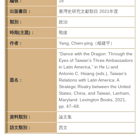
首
編號：
18
頁
出版書目：
臺灣史研究文獻類目 2021年度
類別：
政治
時期(主題)：
戰後
作者：
Yang, Chien-ping（楊建平）
“Dance with the Dragon: Through the
Eyes of Taiwan’s Three Ambassadors
in Latin America,” in He Li and
Antonio C. Hsiang (eds.), Taiwan’s
題名：
Relations with Latin America: A
Strategic Rivalry between the United
States, China, and Taiwan, Lanham,
Maryland: Lexington Books, 2021,
pp. 47–68.
資料類別：
論文集
語文類別：
西文