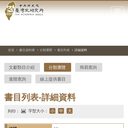
中
跳
到
點
央
主
擊
要
開
研
內
啟
容
或
究
切
上
下
主
區
換
一
一
圖
關
暫
張
張
連
塊
閉
停、
圖
圖
結
院-
播
片
片
首頁
書目資料庫
分類瀏覽
書目列表
詳細資料
網
放
站
臺
主
文獻類目介紹
分類瀏覽
簡易查詢
要
灣
選
進階查詢
線上提供書目
單
史
研
書目列表-詳細資料
究
字型大小：
小
中
大
列印：
所-