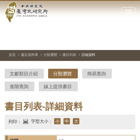
中
跳
到
點
央
主
擊
要
開
研
內
啟
容
或
究
切
上
下
主
區
換
一
一
圖
關
暫
張
張
連
塊
閉
停、
圖
圖
結
院-
播
片
片
首頁
書目資料庫
分類瀏覽
書目列表
詳細資料
網
放
站
臺
主
文獻類目介紹
分類瀏覽
簡易查詢
要
灣
選
進階查詢
線上提供書目
單
史
研
書目列表-詳細資料
究
字型大小：
小
中
大
列印：
所-