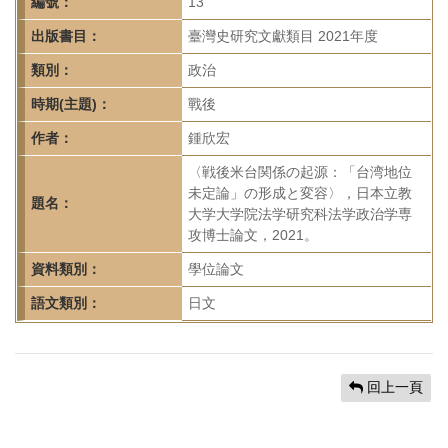
首
編號：
13
頁
出版書目：
臺灣史研究文獻類目 2021年度
類別：
政治
時期(主題)：
戰後
作者：
鍾欣宏
〈戦後米台関係の起源：「台湾地位
未定論」の形成と変容〉，日本立教
題名：
大学大学院法学研究科法学政治学専
攻博士論文，2021。
資料類別：
學位論文
語文類別：
日文
回上一頁