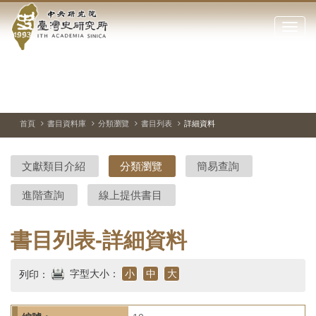
中
跳
到
點
央
主
擊
要
開
研
內
啟
容
或
究
切
上
下
主
區
換
一
一
圖
關
暫
張
張
連
塊
閉
停、
圖
圖
結
院-
播
片
片
首頁
書目資料庫
分類瀏覽
書目列表
詳細資料
網
放
站
臺
主
文獻類目介紹
分類瀏覽
簡易查詢
要
灣
選
進階查詢
線上提供書目
單
史
研
書目列表-詳細資料
究
字型大小：
小
中
大
列印：
所-