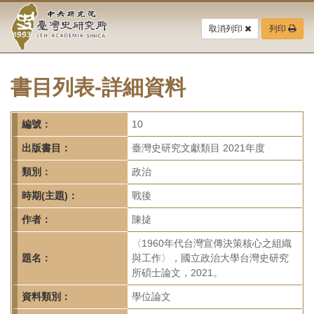
中
跳
到
取消列印
列印
央
主
要
研
內
容
書目列表-詳細資料
究
區
塊
院-
編號：
10
臺
出版書目：
臺灣史研究文獻類目 2021年度
灣
類別：
政治
時期(主題)：
戰後
史
作者：
陳㨗
研
〈1960年代台灣宣傳決策核心之組織
究
題名：
與工作〉，國立政治大學台灣史研究
所碩士論文，2021。
所-
資料類別：
學位論文