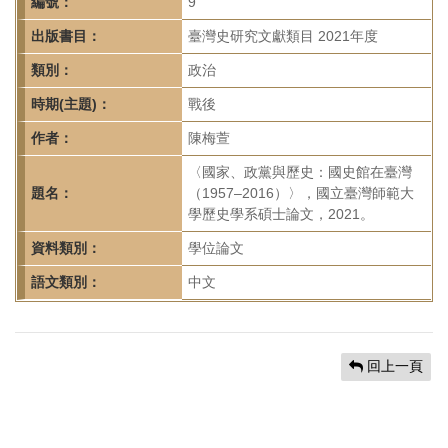
首
編號：
9
頁
出版書目：
臺灣史研究文獻類目 2021年度
類別：
政治
時期(主題)：
戰後
作者：
陳梅萱
〈國家、政黨與歷史：國史館在臺灣
題名：
（1957–2016）〉，國立臺灣師範大
學歷史學系碩士論文，2021。
資料類別：
學位論文
語文類別：
中文
回上一頁