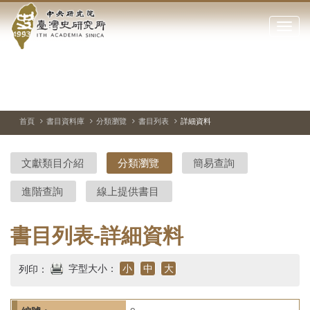
中
跳
到
點
央
主
擊
要
開
研
內
啟
容
或
究
切
上
下
主
區
換
一
一
圖
關
暫
張
張
連
塊
閉
停、
圖
圖
結
院-
播
片
片
首頁
書目資料庫
分類瀏覽
書目列表
詳細資料
網
放
站
臺
主
文獻類目介紹
分類瀏覽
簡易查詢
要
灣
選
進階查詢
線上提供書目
單
史
研
書目列表-詳細資料
究
字型大小：
小
中
大
列印：
所-