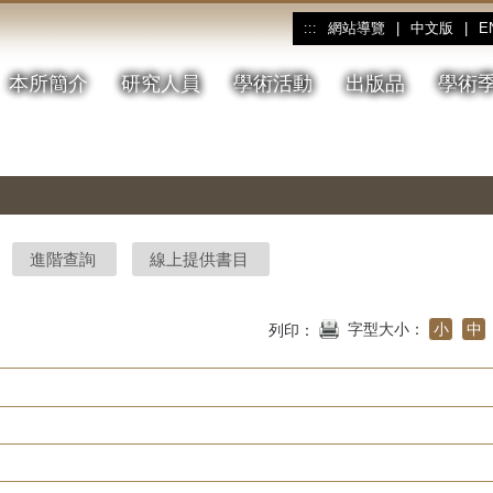
網站導覽
|
中文版
|
E
:::
本所簡介
研究人員
學術活動
出版品
學術
進階查詢
線上提供書目
字型大小：
小
中
列印：