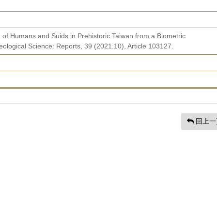
n of Humans and Suids in Prehistoric Taiwan from a Biometric
eological Science: Reports, 39 (2021.10), Article 103127.
回上一