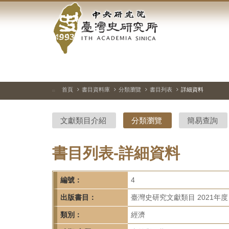
中
跳
到
央
主
要
研
內
容
究
區
塊
院-
首頁
書目資料庫
分類瀏覽
書目列表
詳細資料
:::
臺
文獻類目介紹
分類瀏覽
簡易查詢
灣
史
書目列表-詳細資料
研
編號：
4
究
出版書目：
臺灣史研究文獻類目 2021年度
所-
類別：
經濟