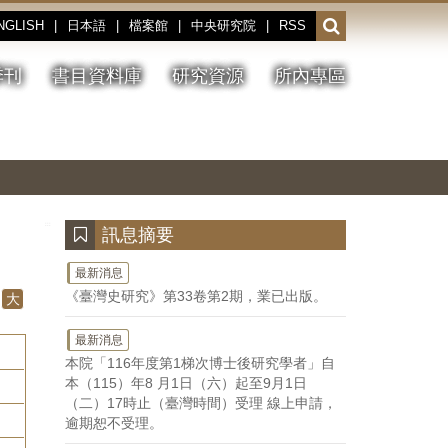
NGLISH
|
日本語
|
檔案館
|
中央研究院
|
RSS
開
啟
或
季刊
書目資料庫
研究資源
所內專區
收
合
搜
切
上
下
主
換
一
一
圖
尋
暫
張
張
連
停、
圖
圖
結
欄
播
片
片
位
放
:::
訊息摘要
最新消息
《臺灣史研究》第33卷第2期，業已出版。
大
最新消息
本院「116年度第1梯次博士後研究學者」自
本（115）年8 月1日（六）起至9月1日
（二）17時止（臺灣時間）受理 線上申請，
逾期恕不受理。