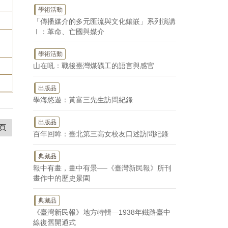
學術活動
「傳播媒介的多元匯流與文化鑲嵌」系列演講
Ⅰ：革命、亡國與媒介
學術活動
山在吼：戰後臺灣煤礦工的語言與感官
出版品
學海悠遊：黃富三先生訪問紀錄
出版品
頁
百年回眸：臺北第三高女校友口述訪問紀錄
典藏品
報中有畫，畫中有景──《臺灣新民報》所刊
畫作中的歷史景園
典藏品
《臺灣新民報》地方特輯—1938年鐵路臺中
線復舊開通式