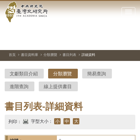
中
跳
到
點
央
主
擊
要
開
研
內
啟
容
或
究
切
上
下
主
區
換
一
一
圖
關
暫
張
張
連
塊
閉
停、
圖
圖
結
院-
播
片
片
首頁
書目資料庫
分類瀏覽
書目列表
詳細資料
網
放
站
臺
主
文獻類目介紹
分類瀏覽
簡易查詢
要
灣
選
進階查詢
線上提供書目
單
史
研
書目列表-詳細資料
究
字型大小：
小
中
大
列印：
所-