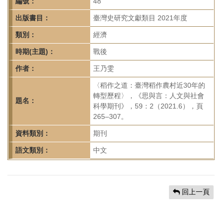
首
編號：
48
頁
出版書目：
臺灣史研究文獻類目 2021年度
類別：
經濟
時期(主題)：
戰後
作者：
王乃雯
〈稻作之道：臺灣稻作農村近30年的
轉型歷程〉，《思與言：人文與社會
題名：
科學期刊》，59：2（2021.6），頁
265–307。
資料類別：
期刊
語文類別：
中文
回上一頁