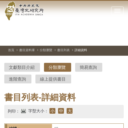
中
跳
到
點
央
主
擊
要
開
研
內
啟
容
或
究
切
上
下
主
區
換
一
一
圖
關
暫
張
張
連
塊
閉
停、
圖
圖
結
院-
播
片
片
首頁
書目資料庫
分類瀏覽
書目列表
詳細資料
網
放
站
臺
主
文獻類目介紹
分類瀏覽
簡易查詢
要
灣
選
進階查詢
線上提供書目
單
史
研
書目列表-詳細資料
究
字型大小：
小
中
大
列印：
所-