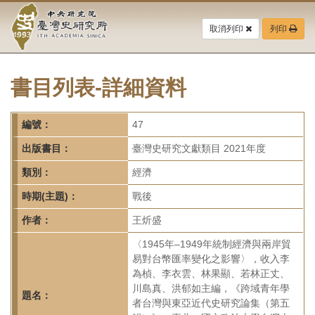
中
跳
到
取消列印
列印
央
主
要
研
內
容
書目列表-詳細資料
究
區
塊
院-
編號：
47
臺
出版書目：
臺灣史研究文獻類目 2021年度
灣
類別：
經濟
時期(主題)：
戰後
史
作者：
王炘盛
研
〈1945年–1949年統制經濟與兩岸貿
究
易對台幣匯率變化之影響〉，收入李
為楨、李衣雲、林果顯、若林正丈、
所-
川島真、洪郁如主編，《跨域青年學
題名：
者台灣與東亞近代史研究論集（第五