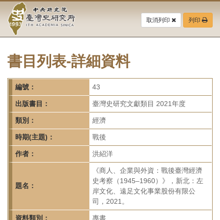
中
跳
到
取消列印
列印
央
主
要
研
內
容
書目列表-詳細資料
究
區
塊
院-
編號：
43
臺
出版書目：
臺灣史研究文獻類目 2021年度
灣
類別：
經濟
時期(主題)：
戰後
史
作者：
洪紹洋
研
《商人、企業與外資：戰後臺灣經濟
究
史考察（1945–1960）》，新北：左
題名：
岸文化、遠足文化事業股份有限公
所-
司，2021。
資料類別：
專書