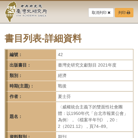
中
跳
到
取消列印
列印
央
主
要
研
內
容
書目列表-詳細資料
究
區
塊
院-
編號：
42
臺
出版書目：
臺灣史研究文獻類目 2021年度
灣
類別：
經濟
時期(主題)：
戰後
史
作者：
夏士芬
研
〈威權統合主義下的雙面性社會團
究
體：以1950年代「台北市報業公會」
題名：
為例〉，《檔案半年刊》，20：
所-
2（2021.12），頁74–89。
資料類別：
期刊