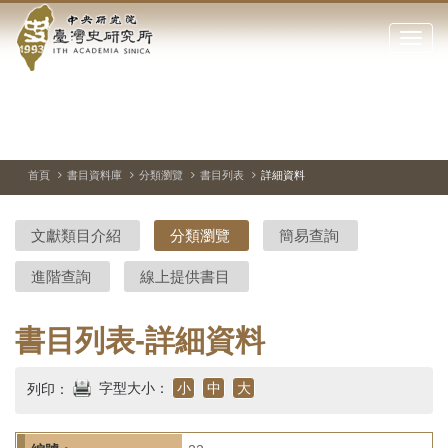
中
跳
到
點
央
主
擊
要
開
研
內
啟
容
或
究
切
上
下
主
區
換
一
一
圖
關
暫
張
張
連
塊
閉
停、
圖
圖
結
院-
播
片
片
首頁
書目資料庫
分類瀏覽
書目列表
詳細資料
網
放
站
臺
主
文獻類目介紹
分類瀏覽
簡易查詢
要
灣
選
進階查詢
線上提供書目
單
史
研
書目列表-詳細資料
究
字型大小：
小
中
大
列印：
所-