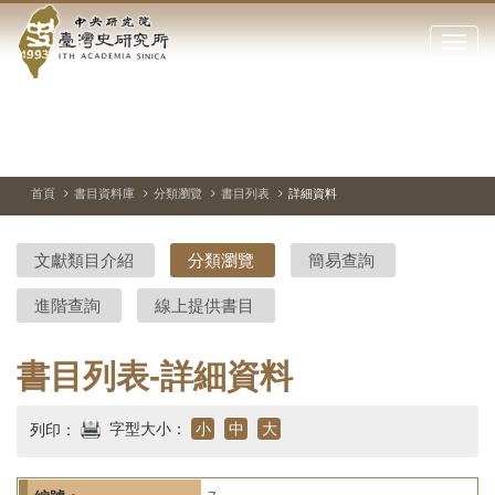
中
跳
到
點
央
主
擊
要
開
研
內
啟
容
或
究
切
上
下
主
區
換
一
一
圖
關
暫
張
張
連
塊
閉
停、
圖
圖
結
院-
播
片
片
首頁
書目資料庫
分類瀏覽
書目列表
詳細資料
網
放
站
臺
主
文獻類目介紹
分類瀏覽
簡易查詢
要
灣
選
進階查詢
線上提供書目
單
史
研
書目列表-詳細資料
究
字型大小：
小
中
大
列印：
所-