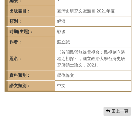
首
編號：
7
頁
出版書目：
臺灣史研究文獻類目 2021年度
類別：
經濟
時期(主題)：
戰後
作者：
莊立誠
〈首間民營無線電視台：民視創立過
題名：
程之初探〉，國立政治大學台灣史研
究所碩士論文，2021。
資料類別：
學位論文
語文類別：
中文
回上一頁