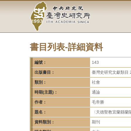
中
跳
到
央
主
要
研
內
容
究
區
塊
書目列表-詳細資料
院-
臺
編號：
143
灣
出版書目：
臺灣史研究文獻類目 2
類別：
社會
史
時期(主題)：
通論
研
作者：
毛帝勝
究
題名：
〈天德聖教宜蘭縣蘭陽道
所-
資料類別：
期刊