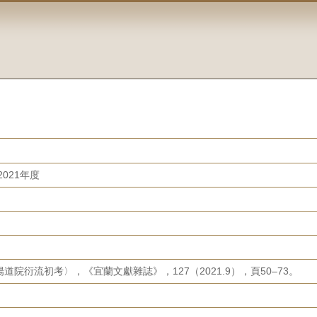
021年度
院衍流初考〉，《宜蘭文獻雜誌》，127（2021.9），頁50–73。